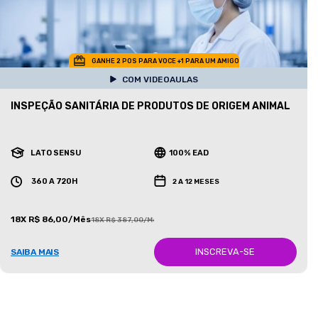
GANHE 2 POS PARA VOCE +1 PARA UM AMIGO
COM VIDEOAULAS
INSPEÇÃO SANITÁRIA DE PRODUTOS DE ORIGEM ANIMAL
LATO SENSU
100% EAD
360 A 720H
2 A 12 MESES
18X R$ 86,00/Mês
18X R$ 387,00/Mês
INSCREVA-SE
SAIBA MAIS