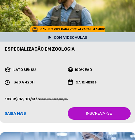
GANHE 2 POS PARA VOCE +1 PARA UM AMIGO
COM VIDEOAULAS
ESPECIALIZAÇÃO EM ZOOLOGIA
LATO SENSU
100% EAD
360 A 420H
2 A 12 MESES
18X R$ 86,00/Mês
18X R$ 387,00/Mês
INSCREVA-SE
SAIBA MAIS