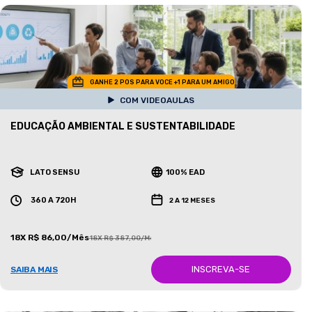
GANHE 2 POS PARA VOCE +1 PARA UM AMIGO
COM VIDEOAULAS
EDUCAÇÃO AMBIENTAL E SUSTENTABILIDADE
LATO SENSU
100% EAD
360 A 720H
2 A 12 MESES
18X R$ 86,00/Mês
18X R$ 387,00/Mês
INSCREVA-SE
SAIBA MAIS