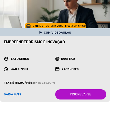
GANHE 2 POS PARA VOCE +1 PARA UM AMIGO
COM VIDEOAULAS
EMPREENDEDORISMO E INOVAÇÃO
LATO SENSU
100% EAD
360 A 720H
2 A 12 MESES
18X R$ 86,00/Mês
18X R$ 387,00/Mês
INSCREVA-SE
SAIBA MAIS