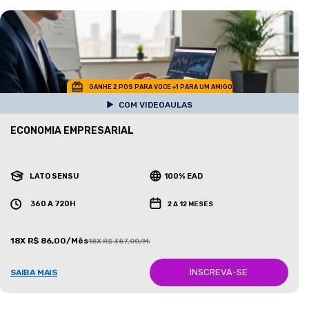
GANHE 2 POS PARA VOCE +1 PARA UM AMIGO
COM VIDEOAULAS
ECONOMIA EMPRESARIAL
LATO SENSU
100% EAD
360 A 720H
2 A 12 MESES
18X R$ 86,00/Mês
18X R$ 387,00/Mês
INSCREVA-SE
SAIBA MAIS