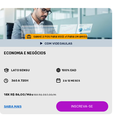
GANHE 2 POS PARA VOCE +1 PARA UM AMIGO
COM VIDEOAULAS
ECONOMIA E NEGÓCIOS
LATO SENSU
100% EAD
360 A 720H
2 A 12 MESES
18X R$ 86,00/Mês
18X R$ 387,00/Mês
INSCREVA-SE
SAIBA MAIS