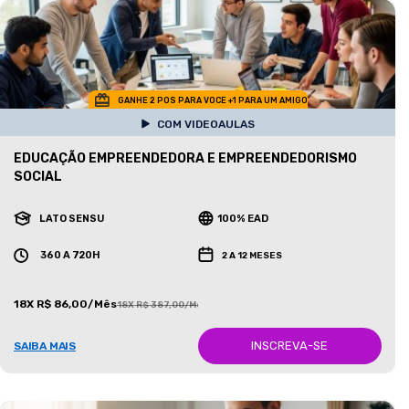
GANHE 2 POS PARA VOCE +1 PARA UM AMIGO
COM VIDEOAULAS
EDUCAÇÃO EMPREENDEDORA E EMPREENDEDORISMO
SOCIAL
LATO SENSU
100% EAD
360 A 720H
2 A 12 MESES
18X R$ 86,00/Mês
18X R$ 387,00/Mês
INSCREVA-SE
SAIBA MAIS