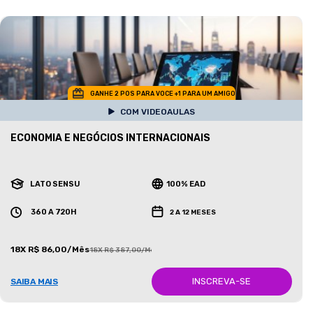
GANHE 2 POS PARA VOCE +1 PARA UM AMIGO
COM VIDEOAULAS
ECONOMIA E NEGÓCIOS INTERNACIONAIS
LATO SENSU
100% EAD
360 A 720H
2 A 12 MESES
18X R$ 86,00/Mês
18X R$ 387,00/Mês
INSCREVA-SE
SAIBA MAIS