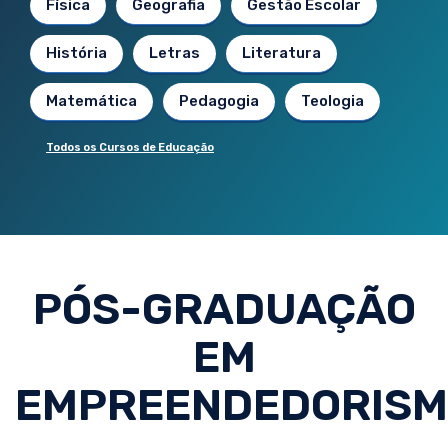
Física
Geografia
Gestão Escolar
História
Letras
Literatura
Matemática
Pedagogia
Teologia
Todos os Cursos de Educação
PÓS-GRADUAÇÃO
EM
EMPREENDEDORIS