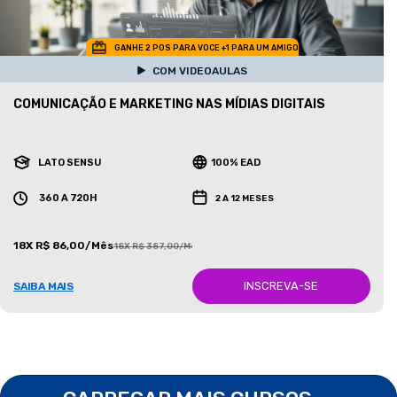
GANHE 2 POS PARA VOCE +1 PARA UM AMIGO
COM VIDEOAULAS
COMUNICAÇÃO E MARKETING NAS MÍDIAS DIGITAIS
LATO SENSU
100% EAD
360 A 720H
2 A 12 MESES
18X R$ 86,00/Mês
18X R$ 387,00/Mês
INSCREVA-SE
SAIBA MAIS