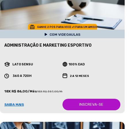
GANHE 2 POS PARA VOCE +1 PARA UM AMIGO
COM VIDEOAULAS
ADMINISTRAÇÃO E MARKETING ESPORTIVO
LATO SENSU
100% EAD
360 A 720H
2 A 12 MESES
18X R$ 86,00/Mês
18X R$ 387,00/Mês
INSCREVA-SE
SAIBA MAIS