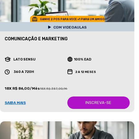
GANHE 2 POS PARA VOCE +1 PARA UM AMIGO
COM VIDEOAULAS
COMUNICAÇÃO E MARKETING
LATO SENSU
100% EAD
360 A 720H
2 A 12 MESES
18X R$ 86,00/Mês
18X R$ 387,00/Mês
INSCREVA-SE
SAIBA MAIS