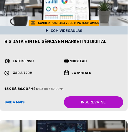
GANHE 2 POS PARA VOCE +1 PARA UM AMIGO
COM VIDEOAULAS
BIG DATA E INTELIGÊNCIA EM MARKETING DIGITAL
LATO SENSU
100% EAD
360 A 720H
2 A 12 MESES
18X R$ 86,00/Mês
18X R$ 387,00/Mês
INSCREVA-SE
SAIBA MAIS