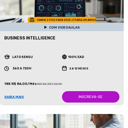
GANHE 2 POS PARA VOCE +1 PARA UM AMIGO
COM VIDEOAULAS
BUSINESS INTELLIGENCE
LATO SENSU
100% EAD
360 A 720H
2 A 12 MESES
18X R$ 86,00/Mês
18X R$ 387,00/Mês
INSCREVA-SE
SAIBA MAIS