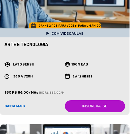
GANHE 2 POS PARA VOCE +1 PARA UM AMIGO
COM VIDEOAULAS
ARTE E TECNOLOGIA
LATO SENSU
100% EAD
360 A 720H
2 A 12 MESES
18X R$ 86,00/Mês
18X R$ 387,00/Mês
INSCREVA-SE
SAIBA MAIS