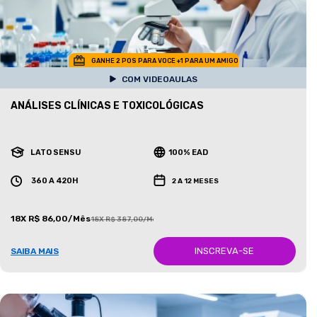
GANHE 2 POS PARA VOCE +1 PARA UM AMIGO
COM VIDEOAULAS
ANÁLISES CLÍNICAS E TOXICOLÓGICAS
LATO SENSU
100% EAD
360 A 420H
2 A 12 MESES
18X R$ 86,00/Mês
18X R$ 387,00/Mês
INSCREVA-SE
SAIBA MAIS