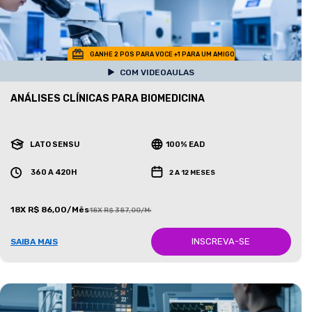
GANHE 2 POS PARA VOCE +1 PARA UM AMIGO
COM VIDEOAULAS
ANÁLISES CLÍNICAS PARA BIOMEDICINA
LATO SENSU
100% EAD
360 A 420H
2 A 12 MESES
18X R$ 86,00/Mês
18X R$ 387,00/Mês
INSCREVA-SE
SAIBA MAIS