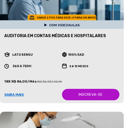
GANHE 2 POS PARA VOCE +1 PARA UM AMIGO
COM VIDEOAULAS
AUDITORIA EM CONTAS MÉDICAS E HOSPITALARES
LATO SENSU
100% EAD
360 A 720H
2 A 12 MESES
18X R$ 86,00/Mês
18X R$ 387,00/Mês
INSCREVA-SE
SAIBA MAIS