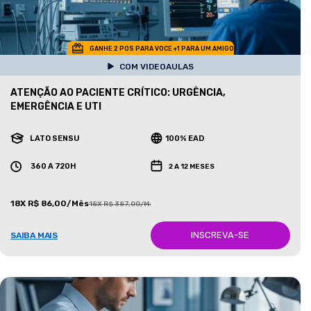
GANHE 2 POS PARA VOCE +1 PARA UM AMIGO
COM VIDEOAULAS
ATENÇÃO AO PACIENTE CRÍTICO: URGÊNCIA,
EMERGÊNCIA E UTI
LATO SENSU
100% EAD
360 A 720H
2 A 12 MESES
18X R$ 86,00/Mês
18X R$ 387,00/Mês
INSCREVA-SE
SAIBA MAIS