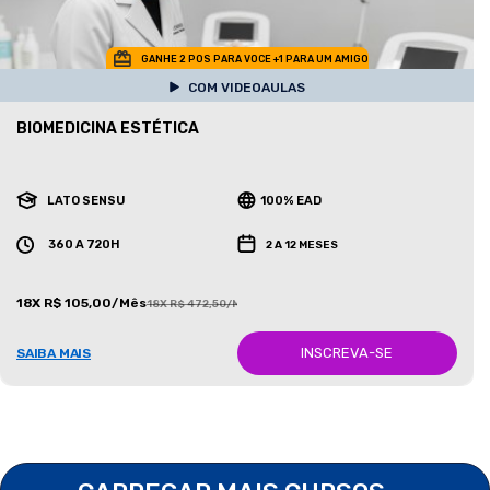
GANHE 2 POS PARA VOCE +1 PARA UM AMIGO
COM VIDEOAULAS
BIOMEDICINA ESTÉTICA
LATO SENSU
100% EAD
360 A 720H
2 A 12 MESES
18X R$ 105,00/Mês
18X R$ 472,50/Mês
INSCREVA-SE
SAIBA MAIS