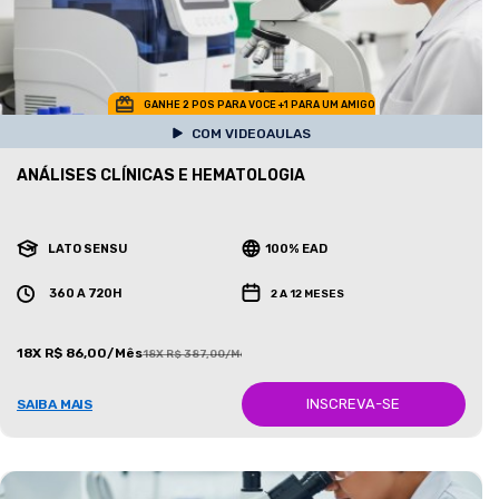
GANHE 2 POS PARA VOCE +1 PARA UM AMIGO
COM VIDEOAULAS
ANÁLISES CLÍNICAS E HEMATOLOGIA
LATO SENSU
100% EAD
360 A 720H
2 A 12 MESES
18X R$ 86,00/Mês
18X R$ 387,00/Mês
INSCREVA-SE
SAIBA MAIS