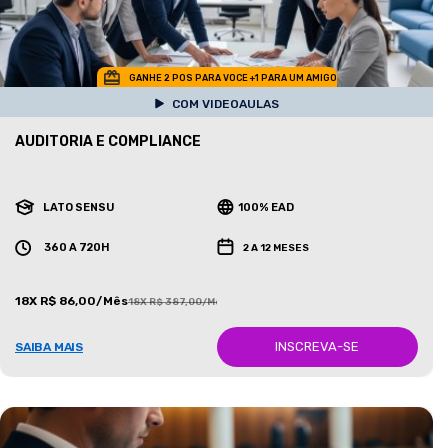
GANHE 2 POS PARA VOCE +1 PARA UM AMIGO
COM VIDEOAULAS
AUDITORIA E COMPLIANCE
LATO SENSU
100% EAD
360 A 720H
2 A 12 MESES
18X R$ 86,00/Mês
18X R$ 387,00/Mês
INSCREVA-SE
SAIBA MAIS