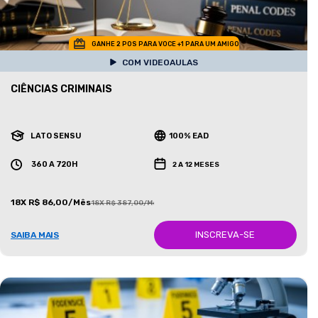
GANHE 2 POS PARA VOCE +1 PARA UM AMIGO
COM VIDEOAULAS
CIÊNCIAS CRIMINAIS
LATO SENSU
100% EAD
360 A 720H
2 A 12 MESES
18X R$ 86,00/Mês
18X R$ 387,00/Mês
INSCREVA-SE
SAIBA MAIS