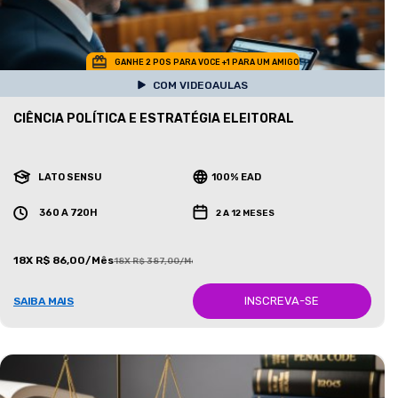
GANHE 2 POS PARA VOCE +1 PARA UM AMIGO
COM VIDEOAULAS
CIÊNCIA POLÍTICA E ESTRATÉGIA ELEITORAL
LATO SENSU
100% EAD
360 A 720H
2 A 12 MESES
18X R$ 86,00/Mês
18X R$ 387,00/Mês
INSCREVA-SE
SAIBA MAIS