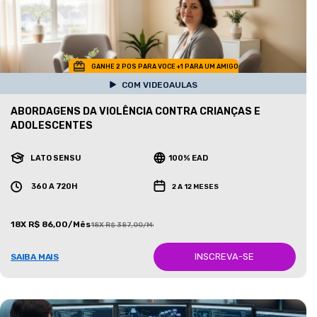
GANHE 2 POS PARA VOCE +1 PARA UM AMIGO
COM VIDEOAULAS
ABORDAGENS DA VIOLÊNCIA CONTRA CRIANÇAS E
ADOLESCENTES
LATO SENSU
100% EAD
360 A 720H
2 A 12 MESES
18X R$ 86,00/Mês
18X R$ 387,00/Mês
INSCREVA-SE
SAIBA MAIS