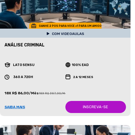
GANHE 2 POS PARA VOCE +1 PARA UM AMIGO
COM VIDEOAULAS
ANÁLISE CRIMINAL
LATO SENSU
100% EAD
360 A 720H
2 A 12 MESES
18X R$ 86,00/Mês
18X R$ 387,00/Mês
INSCREVA-SE
SAIBA MAIS