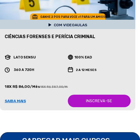
GANHE 2 POS PARA VOCE +1 PARA UM AMIGO
COM VIDEOAULAS
CIÊNCIAS FORENSES E PERÍCIA CRIMINAL
LATO SENSU
100% EAD
360 A 720H
2 A 12 MESES
18X R$ 86,00/Mês
18X R$ 387,00/Mês
INSCREVA-SE
SAIBA MAIS