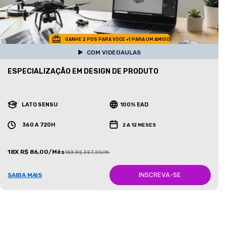
GANHE 2 POS PARA VOCE +1 PARA UM AMIGO
COM VIDEOAULAS
ESPECIALIZAÇÃO EM DESIGN DE PRODUTO
LATO SENSU
100% EAD
360 A 720H
2 A 12 MESES
18X R$ 86,00/Mês
18X R$ 387,00/Mês
INSCREVA-SE
SAIBA MAIS