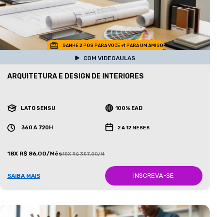
GANHE 2 POS PARA VOCE +1 PARA UM AMIGO
COM VIDEOAULAS
ARQUITETURA E DESIGN DE INTERIORES
LATO SENSU
100% EAD
360 A 720H
2 A 12 MESES
18X R$ 86,00/Mês
18X R$ 387,00/Mês
INSCREVA-SE
SAIBA MAIS