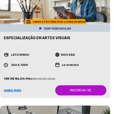
GANHE 2 POS PARA VOCE +1 PARA UM AMIGO
COM VIDEOAULAS
ESPECIALIZAÇÃO EM ARTES VISUAIS
LATO SENSU
100% EAD
360 A 720H
2 A 12 MESES
18X R$ 86,00/Mês
18X R$ 387,00/Mês
INSCREVA-SE
SAIBA MAIS