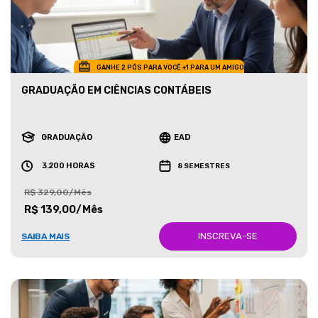
GANHE 2 PÓS PARA VOCÊ +1 PARA UM AMIGO
GRADUAÇÃO EM CIÊNCIAS CONTÁBEIS
GRADUAÇÃO
EAD
3.200 HORAS
8 SEMESTRES
R$ 329,00/Mês
R$ 139,00/Mês
INSCREVA-SE
SAIBA MAIS