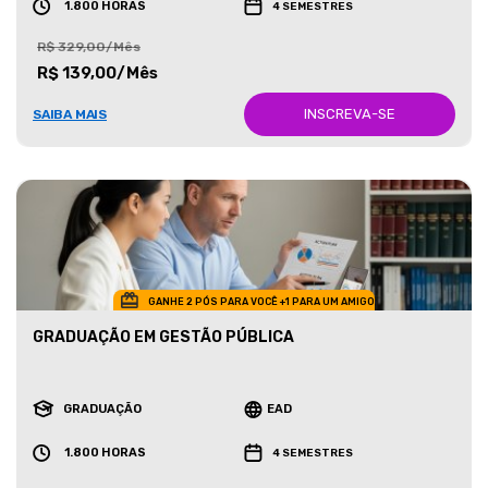
1.800 HORAS
4 SEMESTRES
R$ 329,00/Mês
R$ 139,00/Mês
INSCREVA-SE
SAIBA MAIS
GANHE 2 PÓS PARA VOCÊ +1 PARA UM AMIGO
GRADUAÇÃO EM GESTÃO PÚBLICA
GRADUAÇÃO
EAD
1.800 HORAS
4 SEMESTRES