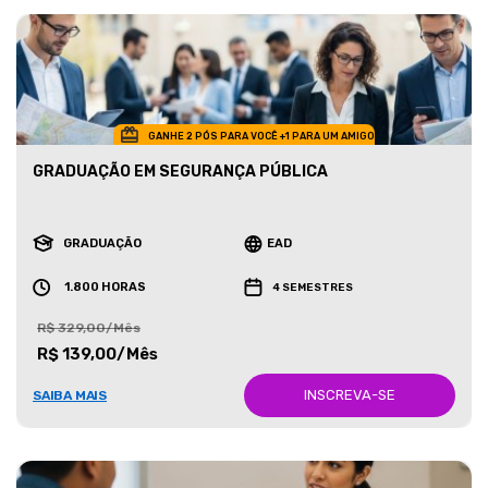
GANHE 2 PÓS PARA VOCÊ +1 PARA UM AMIGO
GRADUAÇÃO EM SEGURANÇA PÚBLICA
GRADUAÇÃO
EAD
1.800 HORAS
4 SEMESTRES
R$ 329,00/Mês
R$ 139,00/Mês
INSCREVA-SE
SAIBA MAIS