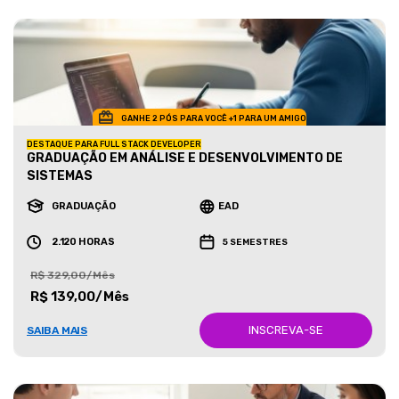
GANHE 2 PÓS PARA VOCÊ +1 PARA UM AMIGO
DESTAQUE PARA FULL STACK DEVELOPER
GRADUAÇÃO EM ANÁLISE E DESENVOLVIMENTO DE
SISTEMAS
GRADUAÇÃO
EAD
2.120 HORAS
5 SEMESTRES
R$ 329,00/Mês
R$ 139,00/Mês
INSCREVA-SE
SAIBA MAIS