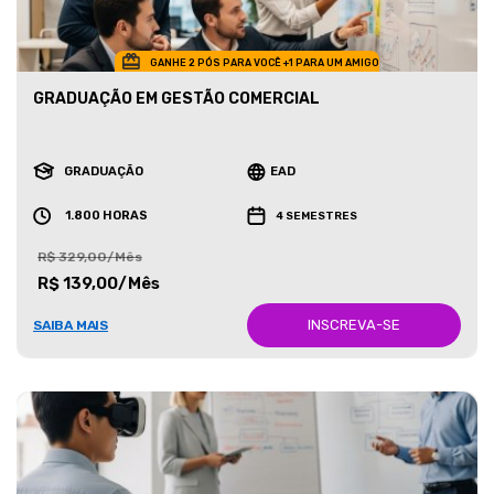
GANHE 2 PÓS PARA VOCÊ +1 PARA UM AMIGO
GRADUAÇÃO EM GESTÃO COMERCIAL
GRADUAÇÃO
EAD
1.800 HORAS
4 SEMESTRES
R$ 329,00/Mês
R$ 139,00/Mês
INSCREVA-SE
SAIBA MAIS