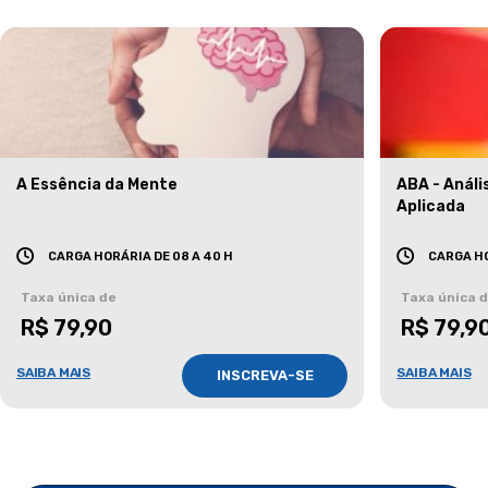
A Essência da Mente
ABA - Anál
Aplicada
CARGA HORÁRIA DE 08 A 40 H
CARGA HO
Taxa única de
Taxa única 
R$ 79,90
R$ 79,9
SAIBA MAIS
SAIBA MAIS
INSCREVA-SE