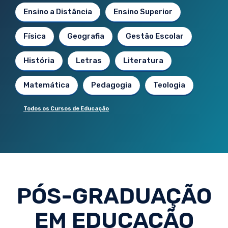
Ensino a Distância
Ensino Superior
Física
Geografia
Gestão Escolar
História
Letras
Literatura
Matemática
Pedagogia
Teologia
Todos os Cursos de Educação
PÓS-GRADUAÇÃO
EM EDUCAÇÃO