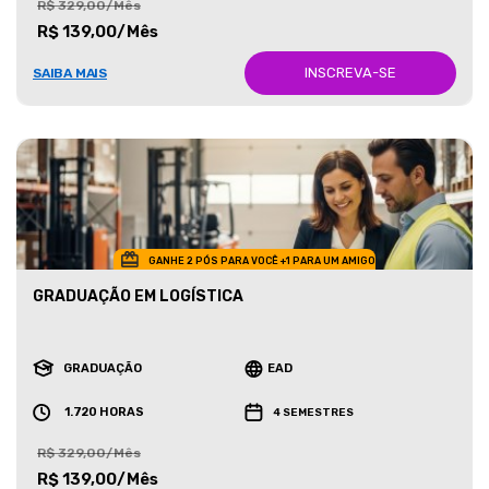
R$ 329,00/Mês
R$ 139,00/Mês
INSCREVA-SE
SAIBA MAIS
GANHE 2 PÓS PARA VOCÊ +1 PARA UM AMIGO
GRADUAÇÃO EM LOGÍSTICA
GRADUAÇÃO
EAD
1.720 HORAS
4 SEMESTRES
R$ 329,00/Mês
R$ 139,00/Mês