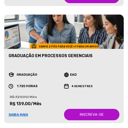
GANHE 2 PÓS PARA VOCÊ +1 PARA UM AMIGO
GRADUAÇÃO EM PROCESSOS GERENCIAIS
GRADUAÇÃO
EAD
1.720 HORAS
4 SEMESTRES
R$ 329,00/Mês
R$ 139,00/Mês
INSCREVA-SE
SAIBA MAIS