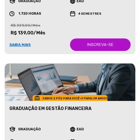
GRADUAÇÃO
EAD
1.720 HORAS
4 SEMESTRES
R$ 329,00/Mês
R$ 139,00/Mês
INSCREVA-SE
SAIBA MAIS
GANHE 2 PÓS PARA VOCÊ +1 PARA UM AMIGO
GRADUAÇÃO EM GESTÃO FINANCEIRA
GRADUAÇÃO
EAD