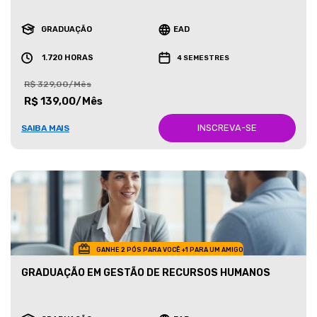
GRADUAÇÃO
EAD
1.720 HORAS
4 SEMESTRES
R$ 329,00/Mês
R$ 139,00/Mês
INSCREVA-SE
SAIBA MAIS
GANHE 2 PÓS PARA VOCÊ +1 PARA UM AMIGO
GRADUAÇÃO EM GESTÃO DE RECURSOS HUMANOS