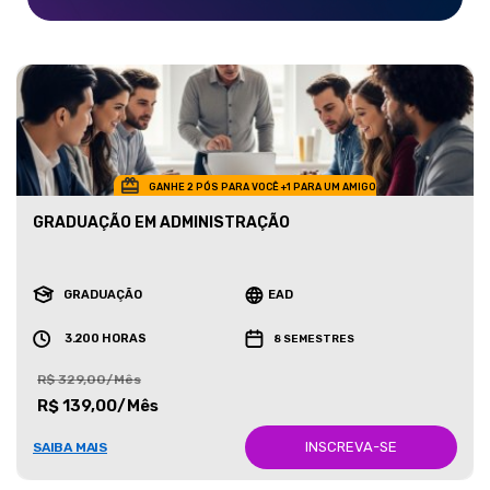
GANHE 2 PÓS PARA VOCÊ +1 PARA UM AMIGO
GRADUAÇÃO EM ADMINISTRAÇÃO
GRADUAÇÃO
EAD
3.200 HORAS
8 SEMESTRES
R$ 329,00/Mês
R$ 139,00/Mês
INSCREVA-SE
SAIBA MAIS