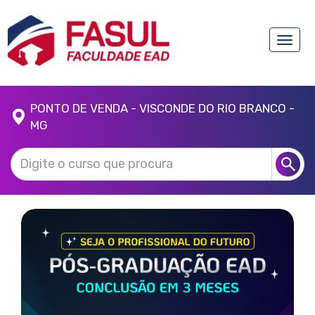
Toggle
naviga
PONTO DE VENDA - VISCONDE DO RIO BRANCO -
MG
Anterior
Próx