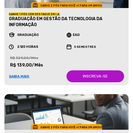
GANHE 2 PÓS PARA VOCÊ +1 PARA UM AMIGO
GANHE 1 PÓS COM DESTAQUE EM I.A.
GRADUAÇÃO EM GESTÃO DA TECNOLOGIA DA
INFORMAÇÃO
GRADUAÇÃO
EAD
2.120 HORAS
5 SEMESTRES
R$ 329,00/Mês
R$ 139,00/Mês
INSCREVA-SE
SAIBA MAIS
GANHE 2 PÓS PARA VOCÊ +1 PARA UM AMIGO