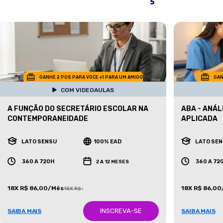
GANHE 2 POS PARA VOCE +1 PARA UM AMIGO
GAN
COM VIDEOAULAS
A FUNÇÃO DO SECRETÁRIO ESCOLAR NA
ABA - ANÁ
CONTEMPORANEIDADE
APLICADA
LATO SENSU
100% EAD
LATO SE
360 A 720H
360 A 72
2 A 12 MESES
18X R$ 86,00/Mês
18X R$ 86,0
18X R$ 387,00/Mês
INSCREVA-SE
SAIBA MAIS
SAIBA MAIS